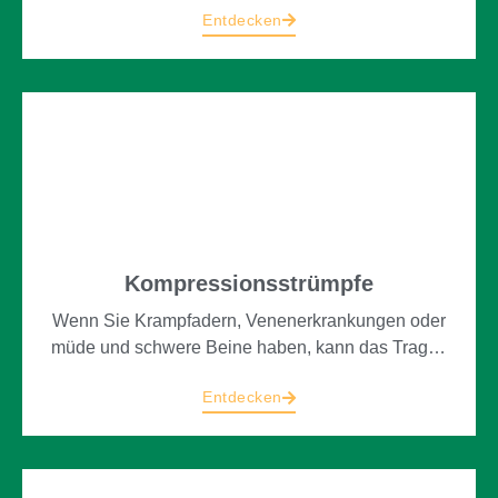
Entdecken
Gefühl der Sicherheit bei täglichen Bewegungen,
dem Gehen und Stehen.
Kompressionsstrümpfe
Wenn Sie Krampfadern, Venenerkrankungen oder
müde und schwere Beine haben, kann das Tragen
von Kompressionsstrümpfen Ihnen ein Stück
Entdecken
Lebensqualität zurückgeben. Steigern Sie Ihr
Wohlbefinden und unterstützen Sie Ihre Beine mit
den Kompressionsstrümpfen von Orthopädie-
Schuhtechnik Bischoff.