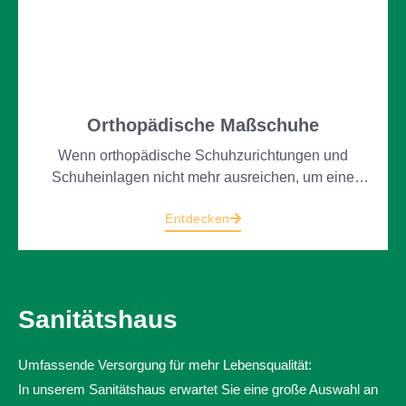
Orthopädische Maßschuhe
Wenn orthopädische Schuhzurichtungen und
Schuheinlagen nicht mehr ausreichen, um eine
Fußfehlstellung zu korrigieren oder andere
Entdecken
Beschwerden zu lindern, können orthopädische
Maßschuhe helfen: Diese Schuhe werden nach der
individuellen Form Ihrer Füße in unserer
hauseigenen Werkstatt gefertigt.
Sanitätshaus
Umfassende Versorgung für mehr Lebensqualität:
In unserem Sanitätshaus erwartet Sie eine große Auswahl an