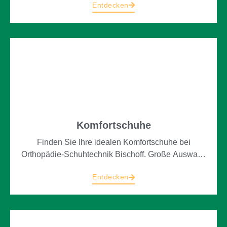
Entdecken
Bedürfnisse gefertigt. Denn Ihre Fußgesundheit
liegt uns am Herzen.
Komfortschuhe
Finden Sie Ihre idealen Komfortschuhe bei
Orthopädie-Schuhtechnik Bischoff. Große Auswahl,
persönliche Beratung und maßgeschneiderte
Entdecken
Lösungen für Ihre Füße.